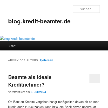
Zum
Zum
Inhalt
sekundären
Such
wechseln
Inhalt
wechseln
blog.kredit-beamter.de
Hauptmenü
Start
lpetersen
ARCHIV DES AUTORS:
Beamte als ideale
Kreditnehmer?
Veröffentlicht am
8. Juli 2024
Ob Banken Kredite vergeben hängt maßgeblich davon ab ob man
Kredit auch zurückzahlen kann bzw. die Bank davon überzeugt